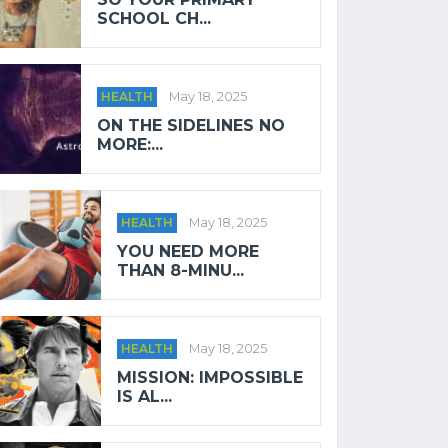
SCHOOL CH...
HEALTH
May 18, 2025
ON THE SIDELINES NO
MORE:...
HEALTH
May 18, 2025
YOU NEED MORE
THAN 8-MINU...
HEALTH
May 18, 2025
MISSION: IMPOSSIBLE
IS AL...