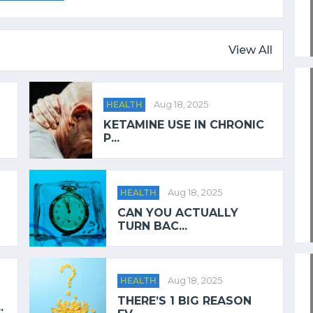
View All
HEALTH
Aug 18, 2025
KETAMINE USE IN CHRONIC
P...
HEALTH
Aug 18, 2025
CAN YOU ACTUALLY
TURN BAC...
HEALTH
Aug 18, 2025
THERE’S 1 BIG REASON
.