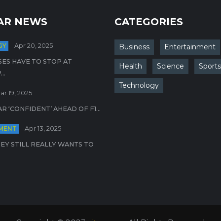
AR NEWS
CATEGORIES
GY
Apr 20, 2025
Business
Entertainment
ES HAVE TO STOP AT
Health
Science
Sports
..
Technology
ar 19, 2025
R ‘CONFIDENT’ AHEAD OF F1...
MENT
Apr 13, 2025
EY STILL REALLY WANTS TO